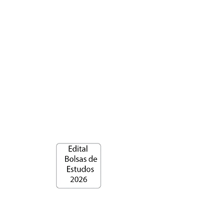
Rede Franciscanas
Colégio Franciscano Santa Maria dos Anjos, Ensino
Médio, Ensino Fundamental, Ensino Infantil, Educação
católica, educação com valores humanos, escola
católica, escola, Caruarú